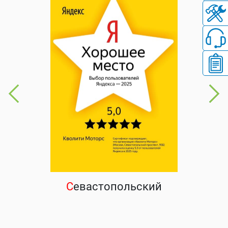
С
евастопольский