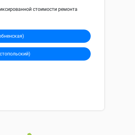
 фиксированной стоимости ремонта
обненская)
сто­польский)