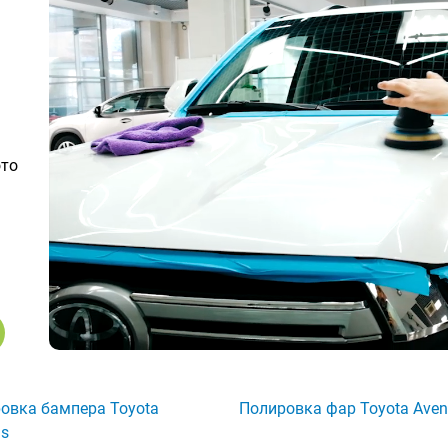
ото
овка бампера Toyota
Полировка фар Toyota Aven
is