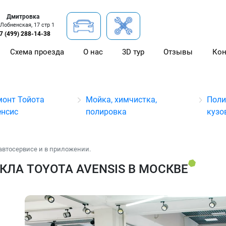
Дмитровка
 Лобненская, 17 стр 1
7 (499) 288-14-38
Схема проезда
О нас
3D тур
Отзывы
Кон
монт Тойота
Мойка, химчистка,
Поли
енсис
полировка
кузо
автосервисе и в приложении.
ЛА TOYOTA AVENSIS В МОСКВЕ