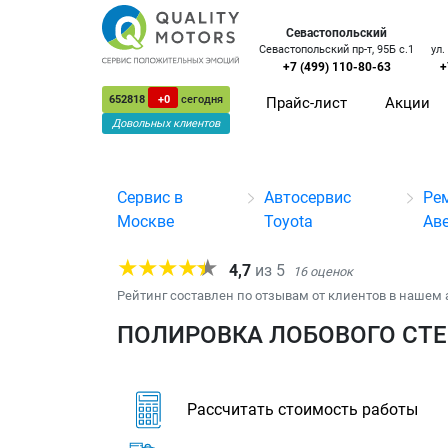
Севастопольский
Севастопольский пр-т, 95Б с.1
ул.
+7 (499) 110-80-63
+
652818
+0
сегодня
Прайс-лист
Акции
Довольных клиентов
Сервис в
Автосервис
Ре
Москве
Toyota
Ав
4,7
из
5
16
оценок
Рейтинг составлен по отзывам от клиентов в нашем 
ПОЛИРОВКА ЛОБОВОГО СТЕК
Рассчитать стоимость работы