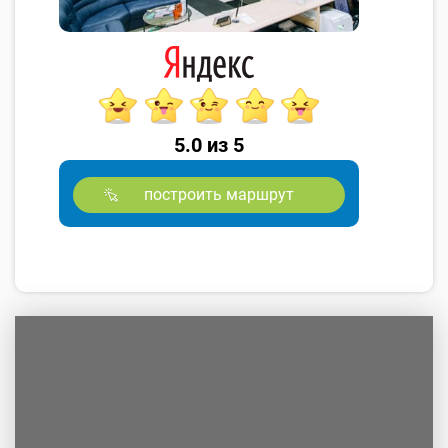
5.0 из 5
построить маршрут