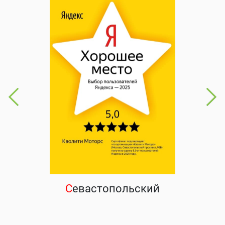
С
евастопольский