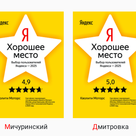
М
ичуринский
Д
митровка