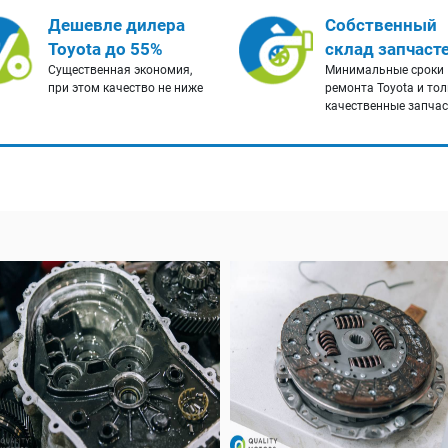
Дешевле дилера
Собственный
Toyota до 55%
склад запчаст
Существенная экономия,
Минимальные сроки
при этом качество не ниже
ремонта Toyota и то
качественные запча