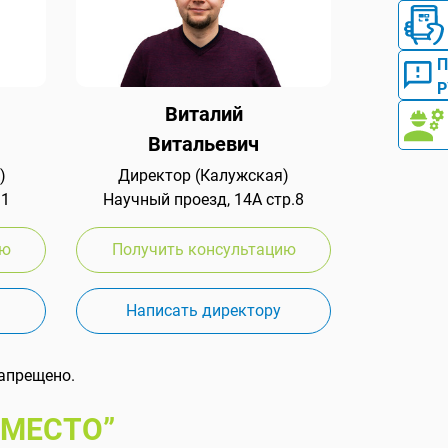
Р
Виталий
Витальевич
)
Директор (Калужская)
 1
Научный проезд, 14А стр.8
ию
Получить консультацию
Написать директору
апрещено.
 МЕСТО”