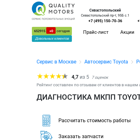
Севастопольский
Севастопольский пр-т, 95Б с.1
+7 (495) 150-70-36
+
652915
+0
сегодня
Прайс-лист
Акции
Довольных клиентов
Сервис в Москве
Автосервис Toyota
Р
4,7
из
5
7
оценок
Рейтинг составлен по отзывам от клиентов в нашем 
ДИАГНОСТИКА МКПП TOYOT
Рассчитать стоимость работы
Заказать запчасти