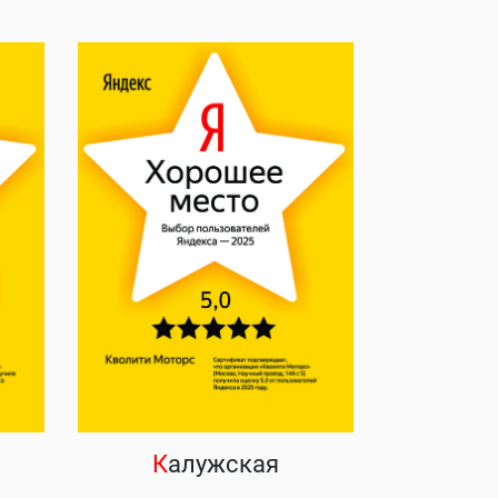
К
алужская