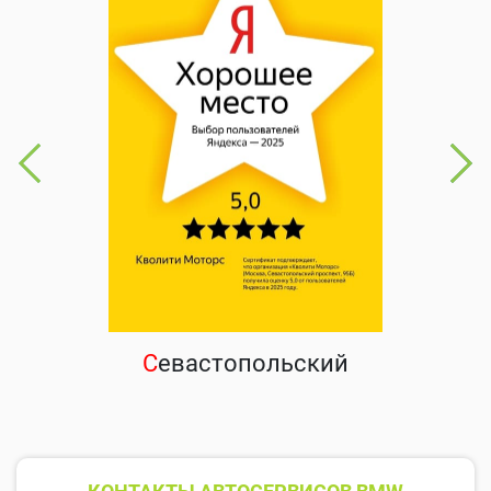
С
евастопольский