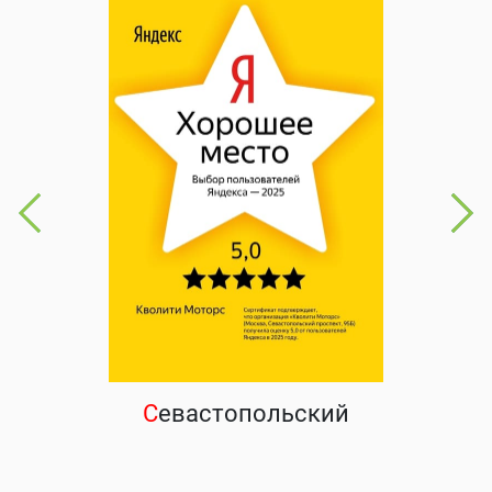
С
евастопольский