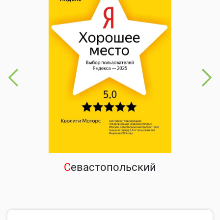
С
евастопольский