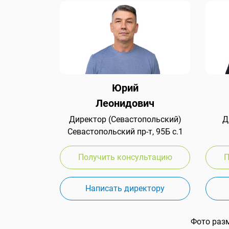
Юрий
Леонидович
Директор (Севастопольский)
Д
Севастопольский пр-т, 95Б с.1
Получить консультацию
П
Написать директору
Фото раз