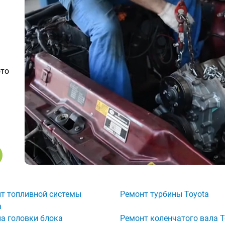
ото
т топливной системы
Ремонт турбины Toyota
a
а головки блока
Ремонт коленчатого вала T