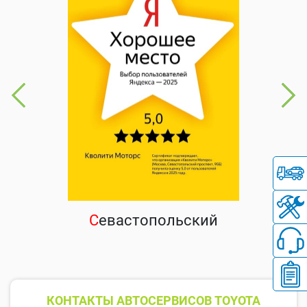
С
евастопольский
КОНТАКТЫ АВТОСЕРВИСОВ TOYOTA