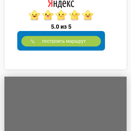
5.0 из 5
построить маршрут