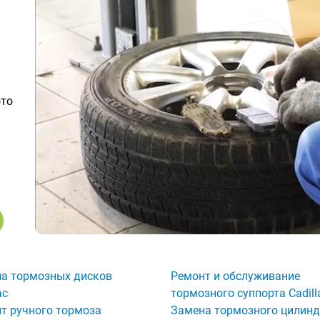
ото
а тормозных дисков
Ремонт и обслуживание
ac
тормозного суппорта Cadill
т ручного тормоза
Замена тормозного цилин