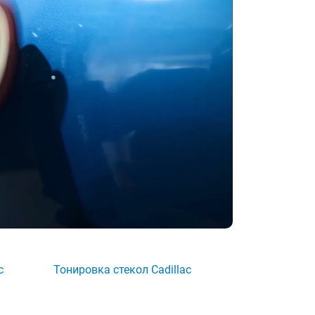
c
Тонировка стекол Cadillac