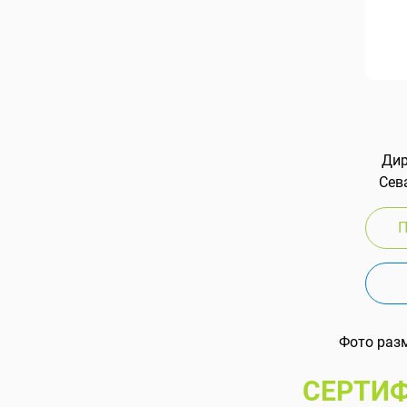
Дир
Сева
П
Фото раз
СЕРТИФ