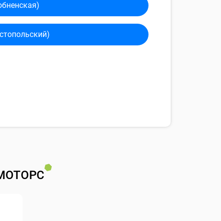
обненская)
сто­польский)
МОТОРС