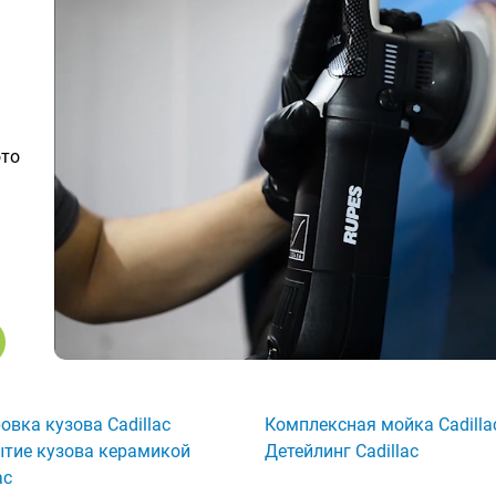
ото
овка кузова Cadillac
Комплексная мойка Cadilla
тие кузова керамикой
Детейлинг Cadillac
ac