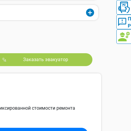
Р
Заказать эвакуатор
 фиксированной стоимости ремонта