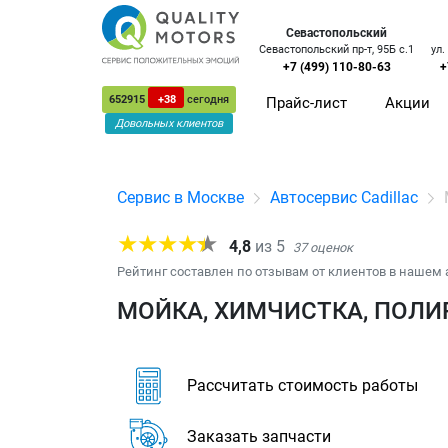
Севастопольский
Севастопольский пр-т, 95Б с.1
ул.
+7 (499) 110-80-63
+
652915
+38
сегодня
Прайс-лист
Акции
Довольных клиентов
Сервис в Москве
Автосервис Cadillac
4,8
из
5
37
оценок
Рейтинг составлен по отзывам от клиентов в нашем 
МОЙКА, ХИМЧИСТКА, ПОЛИР
Рассчитать стоимость работы
Заказать запчасти