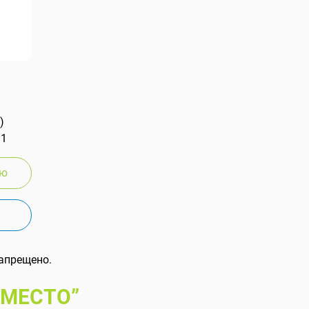
)
 1
ию
апрещено.
 МЕСТО”