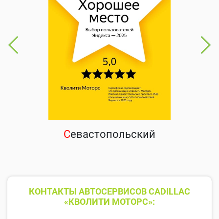
С
евастопольский
КОНТАКТЫ АВТОСЕРВИСОВ CADILLAC
«КВОЛИТИ МОТОРС»: