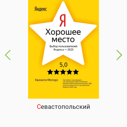
С
евастопольский