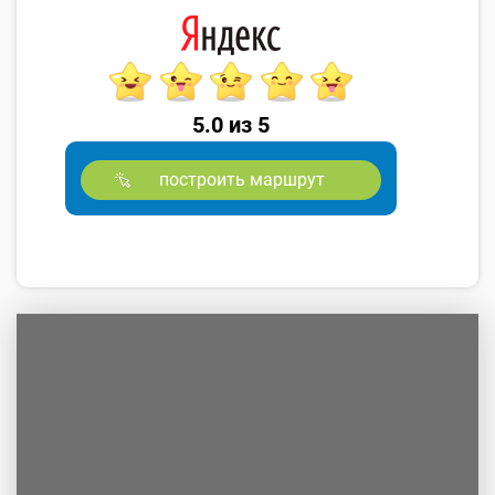
5.0 из 5
построить маршрут