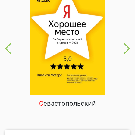
С
евастопольский