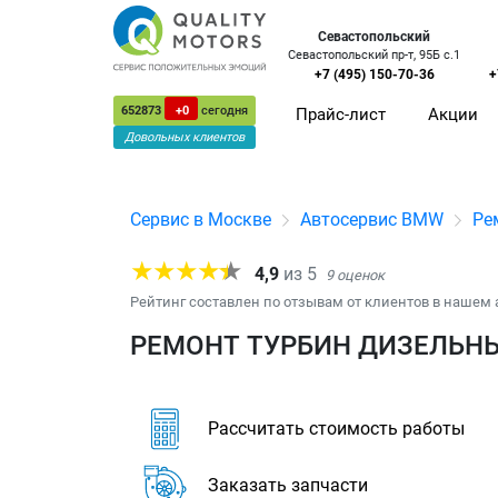
Севастопольский
Севастопольский пр-т, 95Б с.1
+7 (495) 150-70-36
+
652873
+0
сегодня
Прайс-лист
Акции
Довольных клиентов
Сервис в Москве
Автосервис BMW
Ре
4,9
из
5
9
оценок
Рейтинг составлен по отзывам от клиентов в нашем 
РЕМОНТ ТУРБИН ДИЗЕЛЬНЫ
Рассчитать стоимость работы
Заказать запчасти