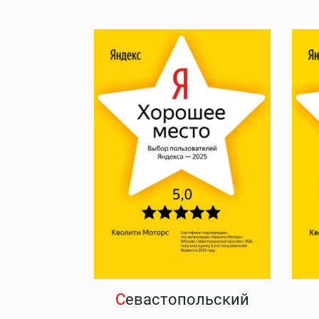
С
евастопольский