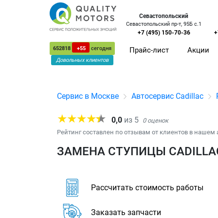
Севастопольский
Севастопольский пр-т, 95Б с.1
+7 (495) 150-70-36
+
652818
+55
сегодня
Прайс-лист
Акции
Довольных клиентов
Сервис в Москве
Автосервис Cadillac
0,0
из
5
0
оценок
Рейтинг составлен по отзывам от клиентов в нашем 
ЗАМЕНА СТУПИЦЫ CADILLA
Рассчитать стоимость работы
Заказать запчасти