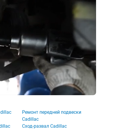
illac
Ремонт передней подвески
Cadillac
illac
Сход-развал Cadillac