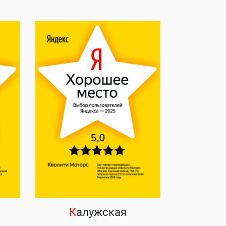
К
алужская