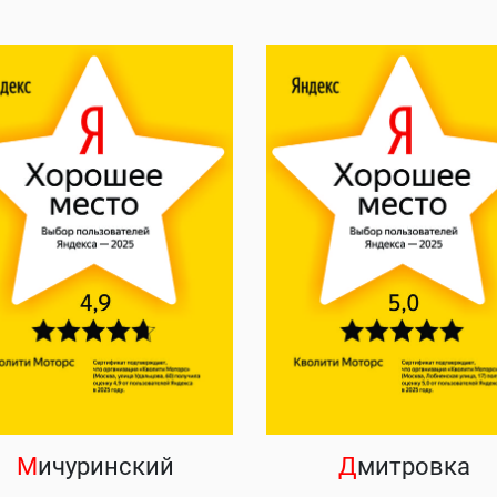
М
ичуринский
Д
митровка