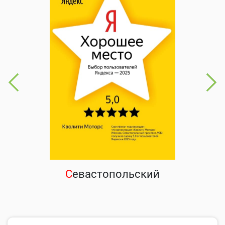
С
евастопольский