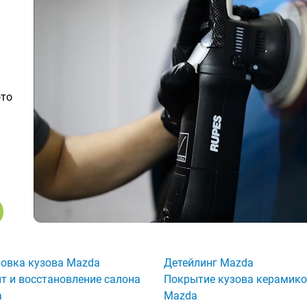
ото
овка кузова Mazda
Детейлинг Mazda
т и восстановление салона
Покрытие кузова керамик
a
Mazda