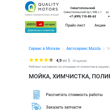
Севастопольский
Севастопольский пр-т, 95Б с.1
ул.
+7 (499) 110-80-63
+
652915
+0
сегодня
Прайс-лист
Акции
Довольных клиентов
Сервис в Москве
Автосервис Mazda
М
4,9
из
5
10
оценок
Рейтинг составлен по отзывам от клиентов в нашем 
МОЙКА, ХИМЧИСТКА, ПОЛИ
Рассчитать стоимость работы
Заказать запчасти