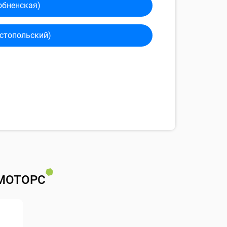
обненская)
сто­польский)
МОТОРС