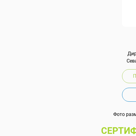
Дир
Сева
П
Фото раз
СЕРТИФ