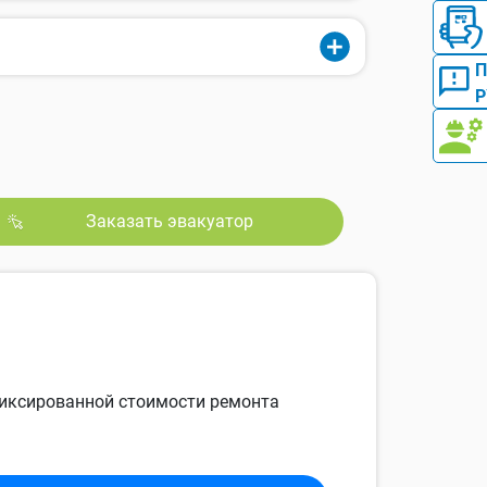
Р
Заказать эвакуатор
 фиксированной стоимости ремонта