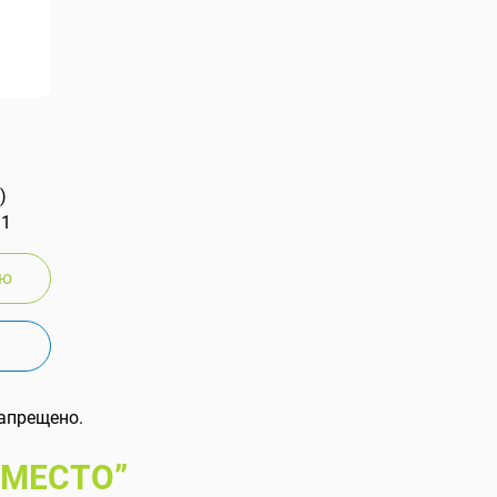
)
 1
ию
апрещено.
 МЕСТО”