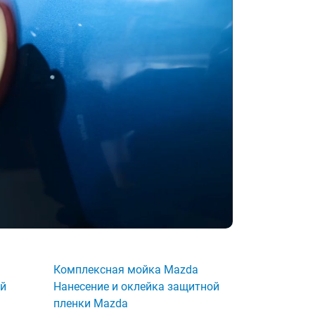
Комплексная мойка Mazda
ой
Нанесение и оклейка защитной
пленки Mazda