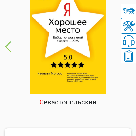
С
евастопольский